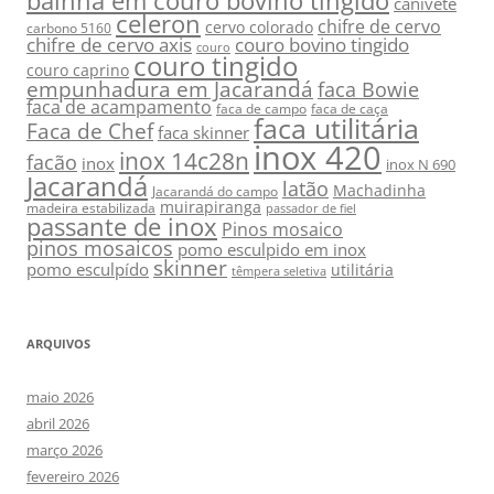
bainha em couro bovino tingido
canivete
celeron
chifre de cervo
cervo colorado
carbono 5160
chifre de cervo axis
couro bovino tingido
couro
couro tingido
couro caprino
empunhadura em Jacarandá
faca Bowie
faca de acampamento
faca de campo
faca de caça
faca utilitária
Faca de Chef
faca skinner
inox 420
inox 14c28n
facão
inox
inox N 690
Jacarandá
latão
Machadinha
Jacarandá do campo
muirapiranga
madeira estabilizada
passador de fiel
passante de inox
Pinos mosaico
pinos mosaicos
pomo esculpido em inox
skinner
pomo esculpído
utilitária
têmpera seletiva
ARQUIVOS
maio 2026
abril 2026
março 2026
fevereiro 2026