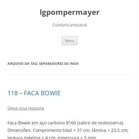
lgpompermayer
Cutelaria artesanal
Pular
Menu
para
o
conteúdo
ARQUIVO DA TAG:
SEPARADORES DE INOX
118 – FACA BOWIE
Deixe uma resposta
Faca Bowie em aço carbono 8160 (sabre de motosserra).
Dimensões: Comprimento total = 37 cm; lâmina = 23,5 cm;
largura máxima = 4 cm; espessura = 5 mm.