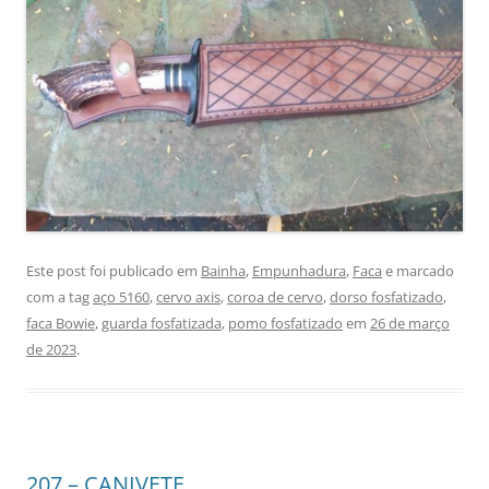
Este post foi publicado em
Bainha
,
Empunhadura
,
Faca
e marcado
com a tag
aço 5160
,
cervo axis
,
coroa de cervo
,
dorso fosfatizado
,
faca Bowie
,
guarda fosfatizada
,
pomo fosfatizado
em
26 de março
de 2023
.
207 – CANIVETE