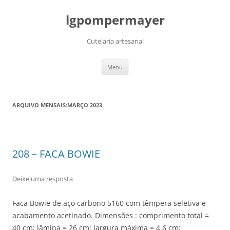
lgpompermayer
Cutelaria artesanal
Pular
Menu
para
o
conteúdo
ARQUIVO MENSAIS:
MARÇO 2023
208 – FACA BOWIE
Deixe uma resposta
Faca Bowie de aço carbono 5160 com têmpera seletiva e
acabamento acetinado. Dimensões : comprimento total =
40 cm; lâmina = 26 cm; largura máxima = 4,6 cm;