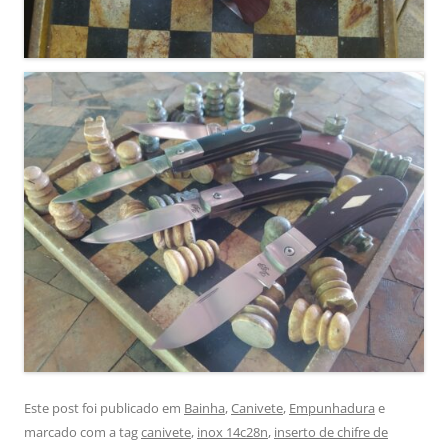
Este post foi publicado em
Bainha
,
Canivete
,
Empunhadura
e
marcado com a tag
canivete
,
inox 14c28n
,
inserto de chifre de