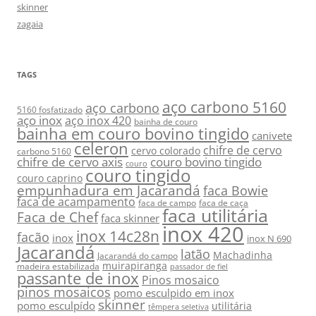
skinner
zagaia
TAGS
aço carbono 5160
aço carbono
5160 fosfatizado
aço inox
aço inox 420
bainha de couro
bainha em couro bovino tingido
canivete
celeron
chifre de cervo
cervo colorado
carbono 5160
chifre de cervo axis
couro bovino tingido
couro
couro tingido
couro caprino
empunhadura em Jacarandá
faca Bowie
faca de acampamento
faca de campo
faca de caça
faca utilitária
Faca de Chef
faca skinner
inox 420
inox 14c28n
facão
inox
inox N 690
Jacarandá
latão
Machadinha
Jacarandá do campo
muirapiranga
madeira estabilizada
passador de fiel
passante de inox
Pinos mosaico
pinos mosaicos
pomo esculpido em inox
skinner
pomo esculpído
utilitária
têmpera seletiva