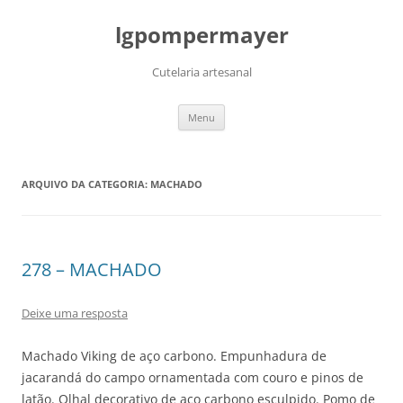
lgpompermayer
Cutelaria artesanal
Pular
Menu
para
o
conteúdo
ARQUIVO DA CATEGORIA:
MACHADO
278 – MACHADO
Deixe uma resposta
Machado Viking de aço carbono. Empunhadura de
jacarandá do campo ornamentada com couro e pinos de
latão. Olhal decorativo de aço carbono esculpido. Pomo de