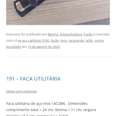
Este post foi publicado em
Bainha
,
Empunhadura
,
Facão
e marcado
com a tag
aço carbono 5160
,
facão
,
inox
,
Jacarandá
,
latão
,
pomo
esculpído
em
14 de agosto de 2022
.
191 – FACA UTILITÁRIA
Deixe uma resposta
Faca utilitária de aço inox 14C28N . Dimensões:
comprimento total = 24 cm; lâmina = 11 cm; largura
máxima =3,2 cm; espessura = 4 mm.