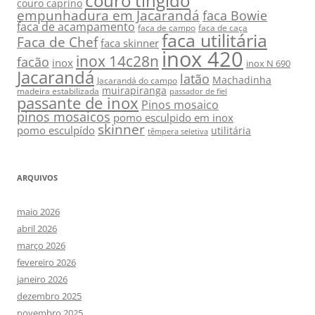
couro tingido
couro caprino
empunhadura em Jacarandá
faca Bowie
faca de acampamento
faca de campo
faca de caça
faca utilitária
Faca de Chef
faca skinner
inox 420
inox 14c28n
facão
inox
inox N 690
Jacarandá
latão
Machadinha
Jacarandá do campo
muirapiranga
madeira estabilizada
passador de fiel
passante de inox
Pinos mosaico
pinos mosaicos
pomo esculpido em inox
skinner
pomo esculpído
utilitária
têmpera seletiva
ARQUIVOS
maio 2026
abril 2026
março 2026
fevereiro 2026
janeiro 2026
dezembro 2025
novembro 2025