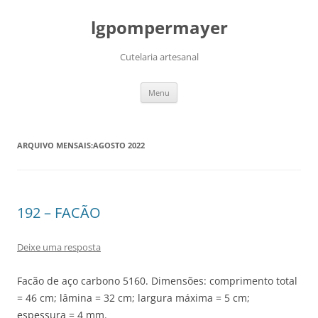
lgpompermayer
Cutelaria artesanal
Pular
Menu
para
o
conteúdo
ARQUIVO MENSAIS:
AGOSTO 2022
192 – FACÃO
Deixe uma resposta
Facão de aço carbono 5160. Dimensões: comprimento total
= 46 cm; lâmina = 32 cm; largura máxima = 5 cm;
espessura = 4 mm.