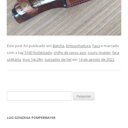
Este post foi publicado em
Bainha
,
Empunhadura
,
Faca
e marcado
com a tag
5160 fosfatizado
,
chifre de cervo axis
,
couro tingido
,
faca
utilitária
,
inox 14c28n
,
passador de fiel
em
14 de agosto de 2022
.
Pesquisar
por:
LUIZ GONZAGA POMPERMAYER