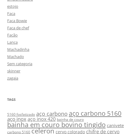
estojo
Faca
Faca Bowie
Faca de chef
Facão
Lança
Machadinha
Machado
Sem categoria
skinner
zagaia
TAGS
aço carbono 5160
aço carbono
5160 fosfatizado
aço inox
aço inox 420
bainha de couro
bainha em couro bovino tingido
canivete
celeron
chifre de cervo
cervo colorado
carbono 5160