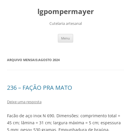
lgpompermayer
Cutelaria artesanal
Pular
Menu
para
o
conteúdo
ARQUIVO MENSAIS:
AGOSTO 2024
236 – FAÇÃO PRA MATO
Deixe uma resposta
Facão de aço inox N 690. Dimensões: comprimento total =
45 cm; lâmina = 31 cm; largura máxima = 5 cm; espessura
5 mm; peso= 530 gramas. Empunhadura de braúna,