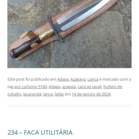
Este post foi publicado em
Adaga
,
Azagaya
,
Lança
e marcado com a
tag
aço carbono 5160
,
Adaga
,
azagaia
,
caça ao javali
,
fosfato de
cobalto
,
Jacarandá
,
lança
,
latão
em
14 de agosto de 2024
.
234 – FACA UTILITÁRIA