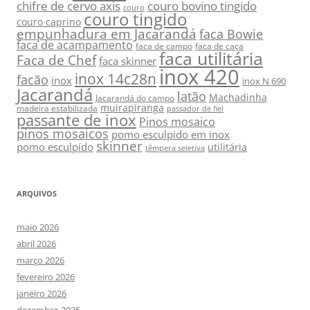
chifre de cervo axis
couro bovino tingido
couro
couro tingido
couro caprino
empunhadura em Jacarandá
faca Bowie
faca de acampamento
faca de campo
faca de caça
faca utilitária
Faca de Chef
faca skinner
inox 420
inox 14c28n
facão
inox
inox N 690
Jacarandá
latão
Machadinha
Jacarandá do campo
muirapiranga
madeira estabilizada
passador de fiel
passante de inox
Pinos mosaico
pinos mosaicos
pomo esculpido em inox
skinner
pomo esculpído
utilitária
têmpera seletiva
ARQUIVOS
maio 2026
abril 2026
março 2026
fevereiro 2026
janeiro 2026