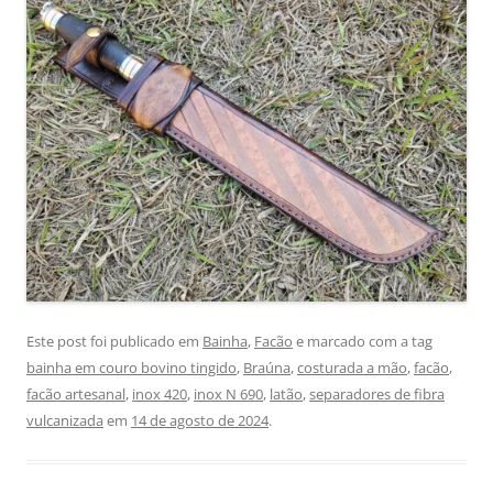
Este post foi publicado em
Bainha
,
Facão
e marcado com a tag
bainha em couro bovino tingido
,
Braúna
,
costurada a mão
,
facão
,
facão artesanal
,
inox 420
,
inox N 690
,
latão
,
separadores de fibra
vulcanizada
em
14 de agosto de 2024
.