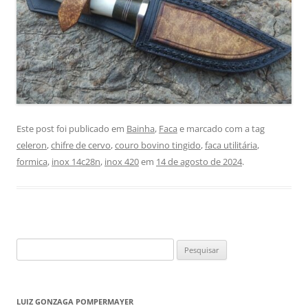
Este post foi publicado em
Bainha
,
Faca
e marcado com a tag
celeron
,
chifre de cervo
,
couro bovino tingido
,
faca utilitária
,
formica
,
inox 14c28n
,
inox 420
em
14 de agosto de 2024
.
Pesquisar
por:
LUIZ GONZAGA POMPERMAYER