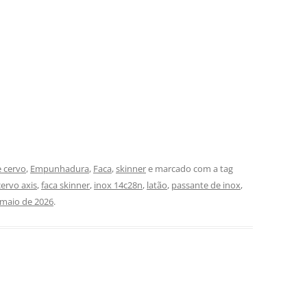
e cervo
,
Empunhadura
,
Faca
,
skinner
e marcado com a tag
cervo axis
,
faca skinner
,
inox 14c28n
,
latão
,
passante de inox
,
 maio de 2026
.