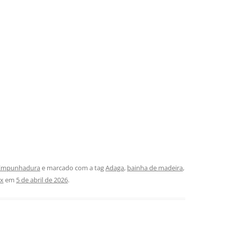
Empunhadura
e marcado com a tag
Adaga
,
bainha de madeira
,
ox
em
5 de abril de 2026
.