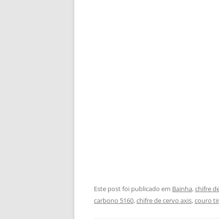
Este post foi publicado em
Bainha
,
chifre d
carbono 5160
,
chifre de cervo axis
,
couro ti