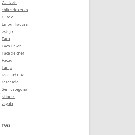
Canivete
chifre de cervo
Cutelo
Empunhadura
estojo
Faca
Faca Bowie
Faca de chef
Facão
Lança
Machadinha
Machado
Sem categoria
skinner
zagaia
TAGS