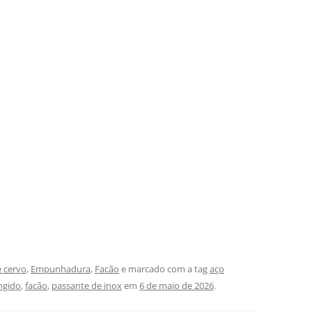
e cervo
,
Empunhadura
,
Facão
e marcado com a tag
aço
ngido
,
facão
,
passante de inox
em
6 de maio de 2026
.