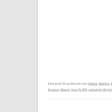
Este post foi publicado em
Adaga
,
Bainha
,
brauna
,
ébano
,
inox N 690
,
passante de in