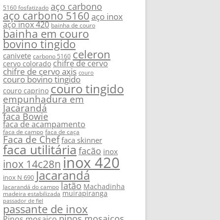
aço carbono
5160 fosfatizado
aço carbono 5160
aço inox
aço inox 420
bainha de couro
bainha em couro
bovino tingido
celeron
canivete
carbono 5160
chifre de cervo
cervo colorado
chifre de cervo axis
couro
couro bovino tingido
couro tingido
couro caprino
empunhadura em
Jacarandá
faca Bowie
faca de acampamento
faca de campo
faca de caça
Faca de Chef
faca skinner
faca utilitária
facão
inox
inox 420
inox 14c28n
Jacarandá
inox N 690
latão
Machadinha
Jacarandá do campo
muirapiranga
madeira estabilizada
passador de fiel
passante de inox
pinos mosaicos
Pinos mosaico