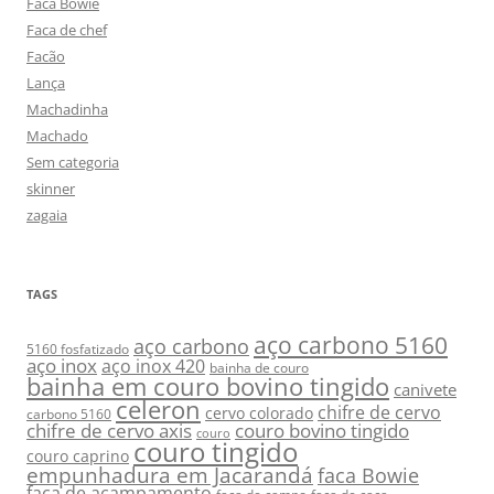
Faca Bowie
Faca de chef
Facão
Lança
Machadinha
Machado
Sem categoria
skinner
zagaia
TAGS
aço carbono 5160
aço carbono
5160 fosfatizado
aço inox
aço inox 420
bainha de couro
bainha em couro bovino tingido
canivete
celeron
chifre de cervo
cervo colorado
carbono 5160
chifre de cervo axis
couro bovino tingido
couro
couro tingido
couro caprino
empunhadura em Jacarandá
faca Bowie
faca de acampamento