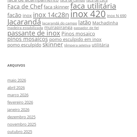
faca de campo
faca de caça
faca utilitária
Faca de Chef
faca skinner
inox 420
inox 14c28n
facão
inox
inox N 690
Jacarandá
latão
Machadinha
Jacarandá do campo
muirapiranga
madeira estabilizada
passador de fiel
passante de inox
Pinos mosaico
pinos mosaicos
pomo esculpido em inox
skinner
pomo esculpído
utilitária
têmpera seletiva
ARQUIVOS
maio 2026
abril 2026
março 2026
fevereiro 2026
janeiro 2026
dezembro 2025
novembro 2025
outubro 2025