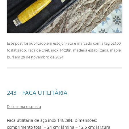
Este post foi publicado em
estojo
,
Faca
e marcado com a tag
52100
fosfatizado
,
Faca de Chef
,
inox 14c28n
,
madeira estabilizada
,
maple
burl
em
29 de novembro de 2024
.
243 – FACA UTILITÁRIA
Deixe uma resposta
Faca utilitária de aço inox 14C28N. Dimensões:
comprimento total = 24 cm; lâmina = 12,5 cm; largura