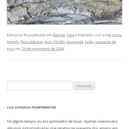
Este post foi publicado em
Bainha
,
Faca
e marcado com a tag
couro
tingido
,
faca utilitária
,
inox 14c28n
,
Jacarandá
,
latão
,
passante de
inox
em
29 de novembro de 2024
.
Pesquisar
por:
LUIZ GONZAGA POMPERMAYER
Há algum tempo, eu era apreciador de facas. Apenas colecionava
algumas industrializadas que recebia de presente dos amigos em