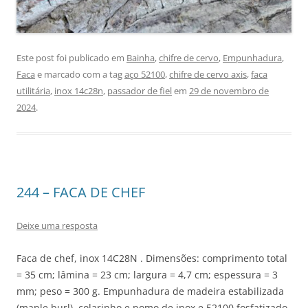
Este post foi publicado em
Bainha
,
chifre de cervo
,
Empunhadura
,
Faca
e marcado com a tag
aço 52100
,
chifre de cervo axis
,
faca
utilitária
,
inox 14c28n
,
passador de fiel
em
29 de novembro de
2024
.
244 – FACA DE CHEF
Deixe uma resposta
Faca de chef, inox 14C28N . Dimensões: comprimento total
= 35 cm; lâmina = 23 cm; largura = 4,7 cm; espessura = 3
mm; peso = 300 g. Empunhadura de madeira estabilizada
(maple burl), colarinho e pomo de inox e 52100 fosfatizado.