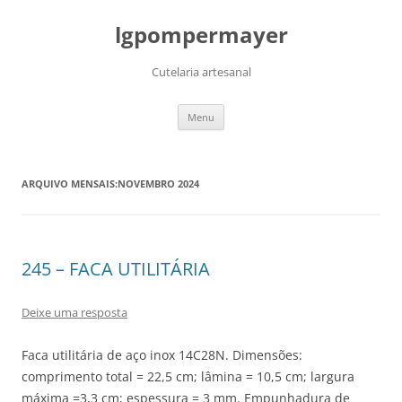
lgpompermayer
Cutelaria artesanal
Pular
Menu
para
o
conteúdo
ARQUIVO MENSAIS:
NOVEMBRO 2024
245 – FACA UTILITÁRIA
Deixe uma resposta
Faca utilitária de aço inox 14C28N. Dimensões:
comprimento total = 22,5 cm; lâmina = 10,5 cm; largura
máxima =3,3 cm; espessura = 3 mm. Empunhadura de