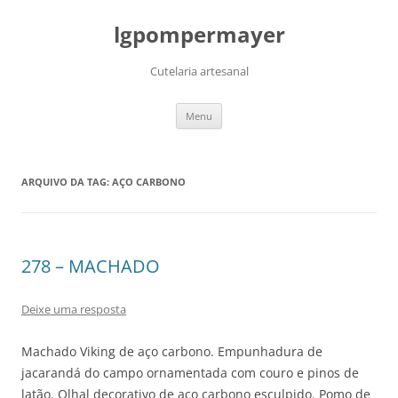
lgpompermayer
Cutelaria artesanal
Pular
Menu
para
o
conteúdo
ARQUIVO DA TAG:
AÇO CARBONO
278 – MACHADO
Deixe uma resposta
Machado Viking de aço carbono. Empunhadura de
jacarandá do campo ornamentada com couro e pinos de
latão. Olhal decorativo de aço carbono esculpido. Pomo de