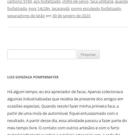
carbono 5160
,
aço fosfatizado
,
chifre de cervo
,
faca utilitária
,
guarda
fosfatizada
,
inox 14c28n
,
Jacarandá
,
pomo esculpido fosfatizado
,
separadores de latão
em
30 de janeiro de 2023
.
Pesquisar
por:
LUIZ GONZAGA POMPERMAYER
Há algum tempo, eu era apreciador de facas. Apenas colecionava
algumas industrializadas que recebia de presente dos amigos em
ocasiões especiais. Quando resolvi fazer minha primeira faca, a
partir de uma mola de automóvel, fiquei entusiasmado com o
resultado. A partir desse dia, essa atividade passou a fazer parte do
meu tempo livre. O contato com outros artesãos e com o farto