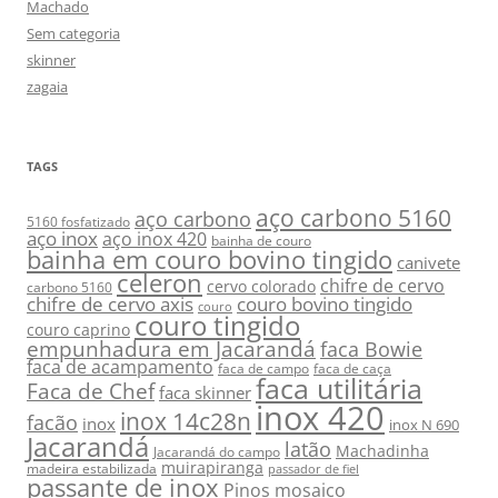
Machado
Sem categoria
skinner
zagaia
TAGS
aço carbono 5160
aço carbono
5160 fosfatizado
aço inox
aço inox 420
bainha de couro
bainha em couro bovino tingido
canivete
celeron
chifre de cervo
cervo colorado
carbono 5160
chifre de cervo axis
couro bovino tingido
couro
couro tingido
couro caprino
empunhadura em Jacarandá
faca Bowie
faca de acampamento
faca de campo
faca de caça
faca utilitária
Faca de Chef
faca skinner
inox 420
inox 14c28n
facão
inox
inox N 690
Jacarandá
latão
Machadinha
Jacarandá do campo
muirapiranga
madeira estabilizada
passador de fiel
passante de inox
Pinos mosaico