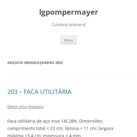
lgpompermayer
Cutelaria artesanal
Pular
Menu
para
o
conteúdo
ARQUIVO MENSAIS:
JANEIRO 2023
203 – FACA UTILITÁRIA
Deixe uma resposta
Faca utilitária de aço inox 14C28N. Dimensões:
comprimento total = 23 cm; lâmina = 11 cm; largura
máxima =3,4 cm; espessura = 4 mm.