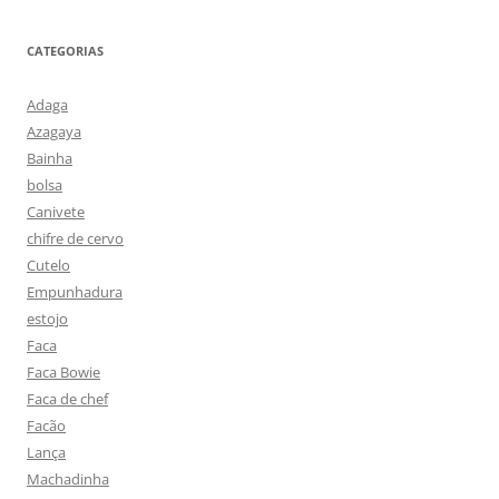
CATEGORIAS
Adaga
Azagaya
Bainha
bolsa
Canivete
chifre de cervo
Cutelo
Empunhadura
estojo
Faca
Faca Bowie
Faca de chef
Facão
Lança
Machadinha