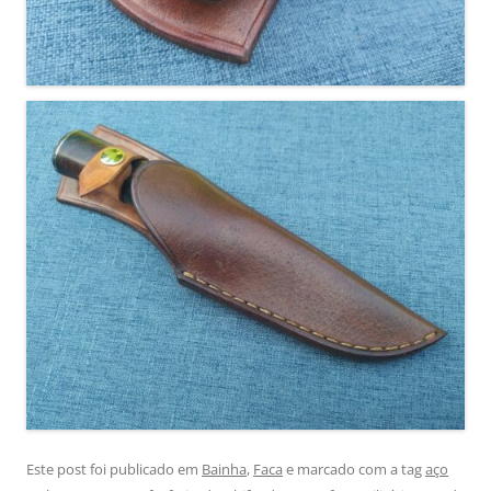
Este post foi publicado em
Bainha
,
Faca
e marcado com a tag
aço