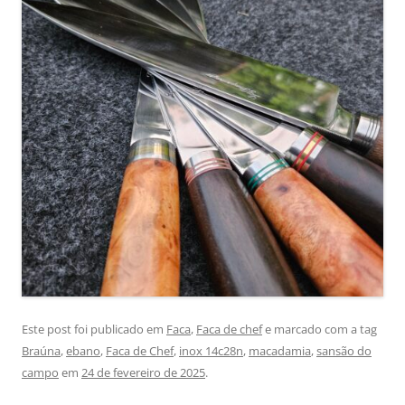
Este post foi publicado em
Faca
,
Faca de chef
e marcado com a tag
Braúna
,
ebano
,
Faca de Chef
,
inox 14c28n
,
macadamia
,
sansão do
campo
em
24 de fevereiro de 2025
.