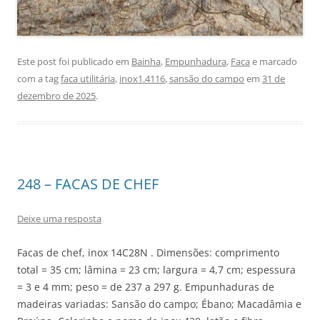
Este post foi publicado em
Bainha
,
Empunhadura
,
Faca
e marcado
com a tag
faca utilitária
,
inox1.4116
,
sansão do campo
em
31 de
dezembro de 2025
.
248 – FACAS DE CHEF
Deixe uma resposta
Facas de chef, inox 14C28N . Dimensões: comprimento
total = 35 cm; lâmina = 23 cm; largura = 4,7 cm; espessura
= 3 e 4 mm; peso = de 237 a 297 g. Empunhaduras de
madeiras variadas: Sansão do campo; Ébano; Macadâmia e