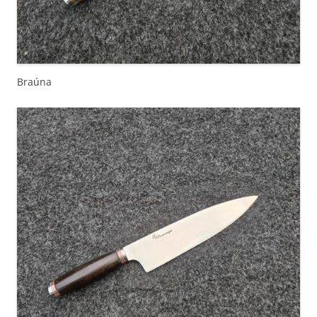
Braúna