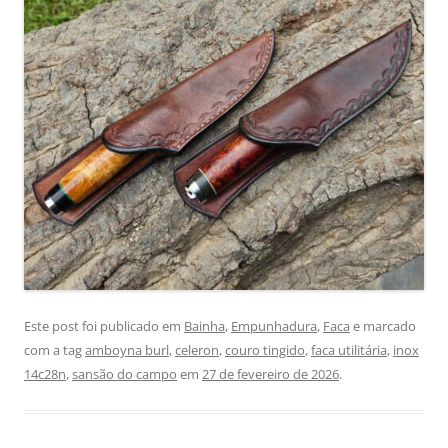
Este post foi publicado em
Bainha
,
Empunhadura
,
Faca
e marcado
com a tag
amboyna burl
,
celeron
,
couro tingido
,
faca utilitária
,
inox
14c28n
,
sansão do campo
em
27 de fevereiro de 2026
.