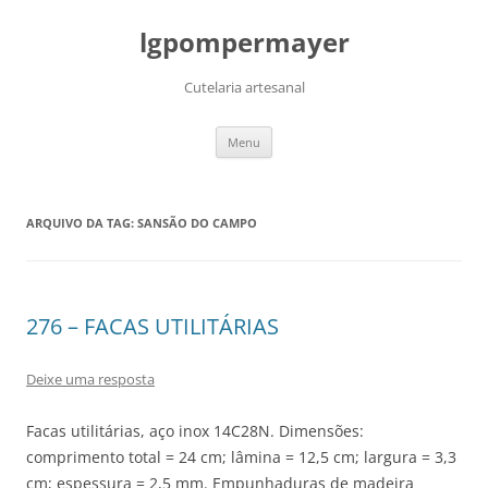
lgpompermayer
Cutelaria artesanal
Pular
Menu
para
o
conteúdo
ARQUIVO DA TAG:
SANSÃO DO CAMPO
276 – FACAS UTILITÁRIAS
Deixe uma resposta
Facas utilitárias, aço inox 14C28N. Dimensões:
comprimento total = 24 cm; lâmina = 12,5 cm; largura = 3,3
cm; espessura = 2,5 mm. Empunhaduras de madeira