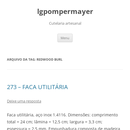
lgpompermayer
Cutelaria artesanal
Pular
Menu
para
o
conteúdo
ARQUIVO DA TAG:
REDWOOD BURL
273 – FACA UTILITÁRIA
Deixe uma resposta
Faca utilitária, aço inox 1.4116. Dimensões: comprimento
total = 24 cm; lâmina = 12,5 cm; largura = 3,3 cm;
espessura = 2,5 mm. Empunhadura composta de madeira