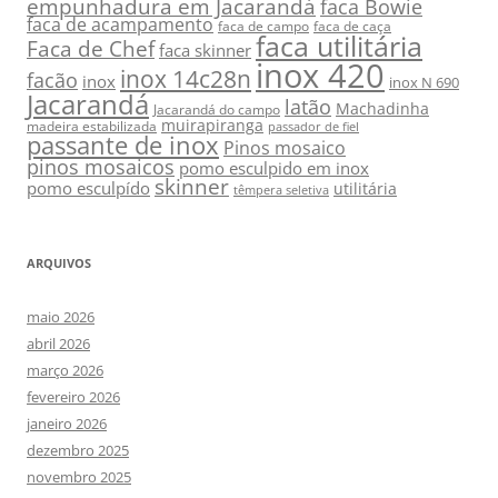
empunhadura em Jacarandá
faca Bowie
faca de acampamento
faca de campo
faca de caça
faca utilitária
Faca de Chef
faca skinner
inox 420
inox 14c28n
facão
inox
inox N 690
Jacarandá
latão
Machadinha
Jacarandá do campo
muirapiranga
madeira estabilizada
passador de fiel
passante de inox
Pinos mosaico
pinos mosaicos
pomo esculpido em inox
skinner
pomo esculpído
utilitária
têmpera seletiva
ARQUIVOS
maio 2026
abril 2026
março 2026
fevereiro 2026
janeiro 2026
dezembro 2025
novembro 2025