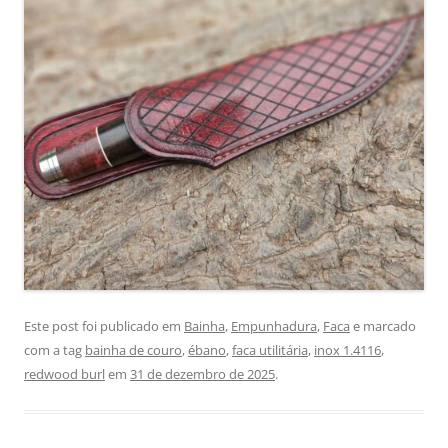
Este post foi publicado em
Bainha
,
Empunhadura
,
Faca
e marcado
com a tag
bainha de couro
,
ébano
,
faca utilitária
,
inox 1.4116
,
redwood burl
em
31 de dezembro de 2025
.