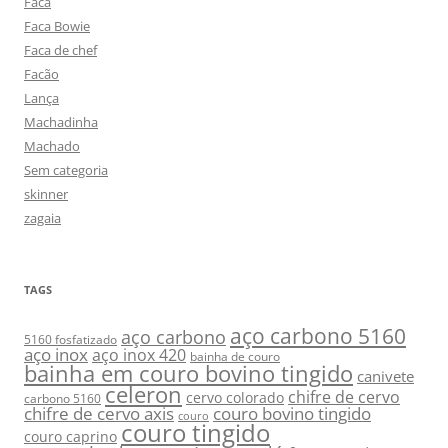
Faca
Faca Bowie
Faca de chef
Facão
Lança
Machadinha
Machado
Sem categoria
skinner
zagaia
TAGS
aço carbono 5160
aço carbono
5160 fosfatizado
aço inox
aço inox 420
bainha de couro
bainha em couro bovino tingido
canivete
celeron
chifre de cervo
cervo colorado
carbono 5160
chifre de cervo axis
couro bovino tingido
couro
couro tingido
couro caprino