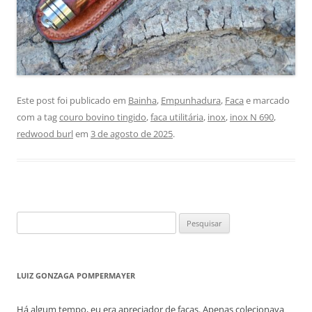
Este post foi publicado em
Bainha
,
Empunhadura
,
Faca
e marcado
com a tag
couro bovino tingido
,
faca utilitária
,
inox
,
inox N 690
,
redwood burl
em
3 de agosto de 2025
.
Pesquisar
por:
LUIZ GONZAGA POMPERMAYER
Há algum tempo, eu era apreciador de facas. Apenas colecionava