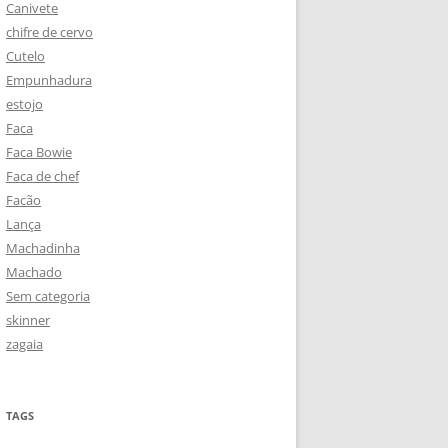
Canivete
chifre de cervo
Cutelo
Empunhadura
estojo
Faca
Faca Bowie
Faca de chef
Facão
Lança
Machadinha
Machado
Sem categoria
skinner
zagaia
TAGS