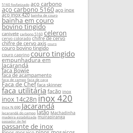
aço carbono
5160 fosfatizado
aço carbono 5160
aço inox
aço inox 420
bainha de couro
bainha em couro
bovino tingido
celeron
canivete
carbono 5160
chifre de cervo
cervo colorado
chifre de cervo axis
couro
couro bovino tingido
couro tingido
couro caprino
empunhadura em
Jacarandá
faca Bowie
faca de acampamento
faca de campo
faca de caça
Faca de Chef
faca skinner
faca utilitária
facão
inox
inox 420
inox 14c28n
Jacarandá
inox N 690
latão
Machadinha
Jacarandá do campo
muirapiranga
madeira estabilizada
passador de fiel
passante de inox
pinos mosaicos
Pinos mosaico