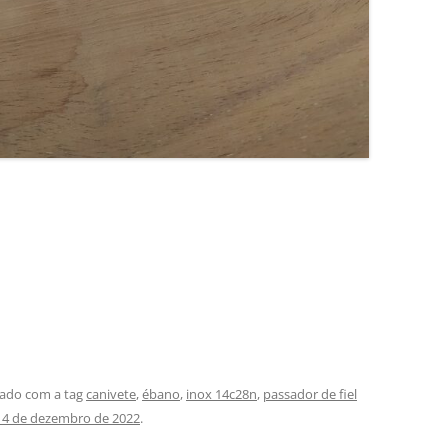
ado com a tag
canivete
,
ébano
,
inox 14c28n
,
passador de fiel
14 de dezembro de 2022
.