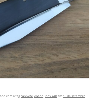
ado com a tag
canivete
,
ébano
,
inox 440
em
15 de setembro