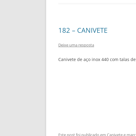
182 – CANIVETE
Deixe uma resposta
Canivete de aço inox 440 com talas de
Este post foi publicado em
Canivete
e marc