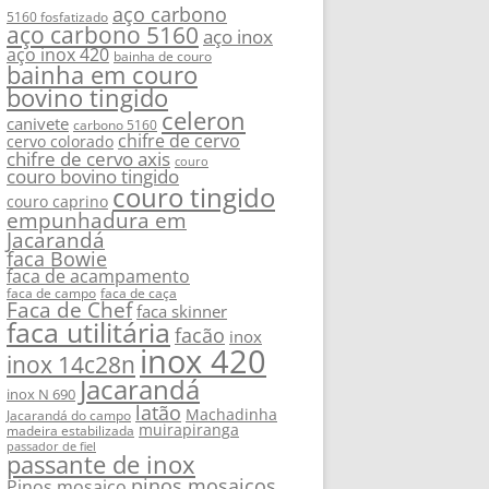
aço carbono
5160 fosfatizado
aço carbono 5160
aço inox
aço inox 420
bainha de couro
bainha em couro
bovino tingido
celeron
canivete
carbono 5160
chifre de cervo
cervo colorado
chifre de cervo axis
couro
couro bovino tingido
couro tingido
couro caprino
empunhadura em
Jacarandá
faca Bowie
faca de acampamento
faca de campo
faca de caça
Faca de Chef
faca skinner
faca utilitária
facão
inox
inox 420
inox 14c28n
Jacarandá
inox N 690
latão
Machadinha
Jacarandá do campo
muirapiranga
madeira estabilizada
passador de fiel
passante de inox
pinos mosaicos
Pinos mosaico