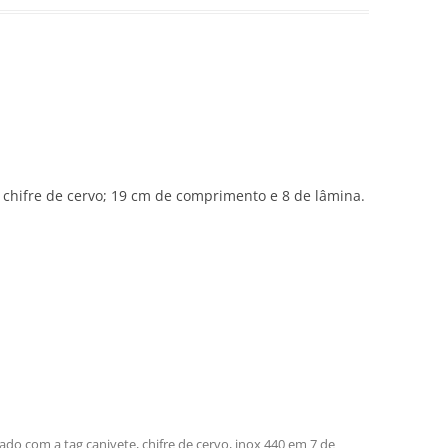
 chifre de cervo; 19 cm de comprimento e 8 de lâmina.
ado com a tag
canivete
,
chifre de cervo
,
inox 440
em
7 de