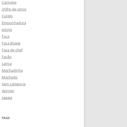
Canivete
chifre de cervo
Cutelo
Empunhadura
estojo
Faca
Faca Bowie
Faca de chef
Facão
Lança
Machadinha
Machado
Sem categoria
skinner
zagaia
TAGS