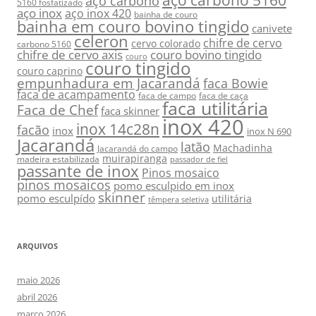
aço carbono 5160
aço carbono
5160 fosfatizado
aço inox
aço inox 420
bainha de couro
bainha em couro bovino tingido
canivete
celeron
chifre de cervo
cervo colorado
carbono 5160
chifre de cervo axis
couro bovino tingido
couro
couro tingido
couro caprino
empunhadura em Jacarandá
faca Bowie
faca de acampamento
faca de campo
faca de caça
faca utilitária
Faca de Chef
faca skinner
inox 420
inox 14c28n
facão
inox
inox N 690
Jacarandá
latão
Machadinha
Jacarandá do campo
muirapiranga
madeira estabilizada
passador de fiel
passante de inox
Pinos mosaico
pinos mosaicos
pomo esculpido em inox
skinner
pomo esculpído
utilitária
têmpera seletiva
ARQUIVOS
maio 2026
abril 2026
março 2026