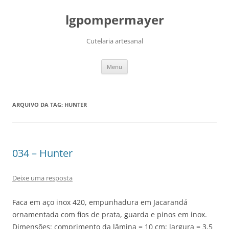
lgpompermayer
Cutelaria artesanal
Pular
Menu
para
o
conteúdo
ARQUIVO DA TAG:
HUNTER
034 – Hunter
Deixe uma resposta
Faca em aço inox 420, empunhadura em Jacarandá
ornamentada com fios de prata, guarda e pinos em inox.
Dimensões: comprimento da lâmina = 10 cm; largura = 3,5