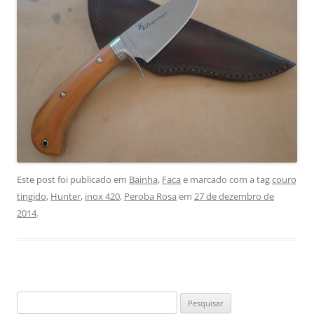
Este post foi publicado em
Bainha
,
Faca
e marcado com a tag
couro
tingido
,
Hunter
,
inox 420
,
Peroba Rosa
em
27 de dezembro de
2014
.
Pesquisar