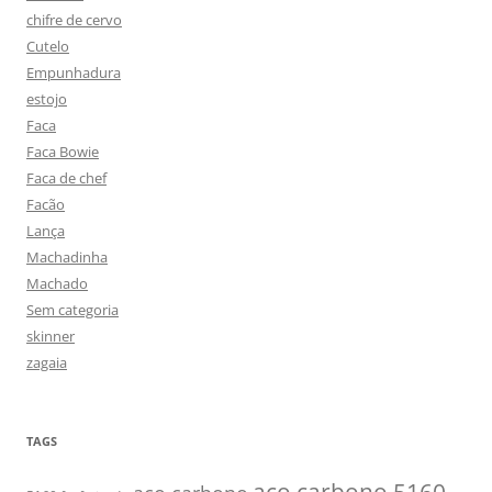
chifre de cervo
Cutelo
Empunhadura
estojo
Faca
Faca Bowie
Faca de chef
Facão
Lança
Machadinha
Machado
Sem categoria
skinner
zagaia
TAGS