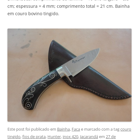
cm; espessura = 4 mm; comprimento total = 21 cm. Bainha
em couro bovino tingido.
Este post foi publicado em
Bainha
,
Faca
e marcado com a tag
couro
tingido
,
fios de prata
,
Hunter
,
inox 420
,
Jacarandá
em
27 de