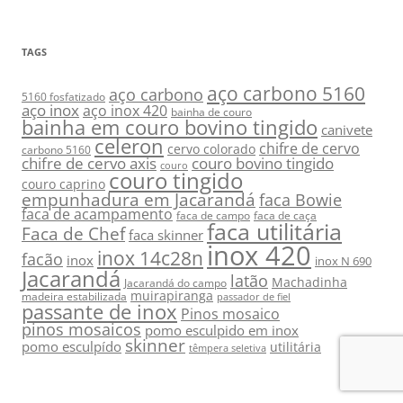
TAGS
aço carbono 5160
aço carbono
5160 fosfatizado
aço inox
aço inox 420
bainha de couro
bainha em couro bovino tingido
canivete
celeron
chifre de cervo
cervo colorado
carbono 5160
chifre de cervo axis
couro bovino tingido
couro
couro tingido
couro caprino
empunhadura em Jacarandá
faca Bowie
faca de acampamento
faca de campo
faca de caça
faca utilitária
Faca de Chef
faca skinner
inox 420
inox 14c28n
facão
inox
inox N 690
Jacarandá
latão
Machadinha
Jacarandá do campo
muirapiranga
madeira estabilizada
passador de fiel
passante de inox
Pinos mosaico
pinos mosaicos
pomo esculpido em inox
skinner
pomo esculpído
utilitária
têmpera seletiva