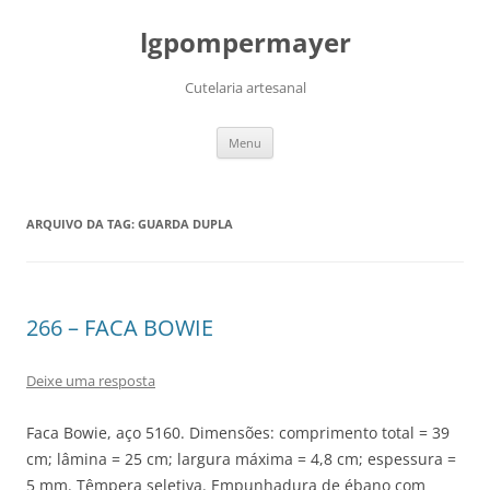
lgpompermayer
Cutelaria artesanal
Pular
Menu
para
o
conteúdo
ARQUIVO DA TAG:
GUARDA DUPLA
266 – FACA BOWIE
Deixe uma resposta
Faca Bowie, aço 5160. Dimensões: comprimento total = 39
cm; lâmina = 25 cm; largura máxima = 4,8 cm; espessura =
5 mm. Têmpera seletiva. Empunhadura de ébano com