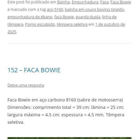
Este post foi publicado em
Bainha
,
Empunhadura
,
Faca
,
Faca Bowie
e marcado com a tag
aço 5160
,
bainha em couro bovino tingido
,
empunhadura de ébano
,
faca Bowie
,
guarda dupla
,
linha de
têmpera
,
Pomo esculpido
,
têmpera seletiva
em
1 de outubro de
2025
.
152 – FACA BOWIE
Deixe uma resposta
Faca Bowie em aço carbono 8160 (sabre de motosserra)
Dimensões: comprimento total = 39 cm; lâmina = 25 cm;
largura máxima = 4,5 cm; espessura = 4,5 mm. Têmpera
seletiva.