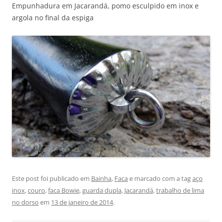
Empunhadura em Jacarandá, pomo esculpido em inox e
argola no final da espiga
Este post foi publicado em
Bainha
,
Faca
e marcado com a tag
aço
inox
,
couro
,
faca Bowie
,
guarda dupla
,
Jacarandá
,
trabalho de lima
no dorso
em
13 de janeiro de 2014
.