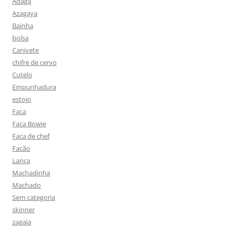
Adaga
Azagaya
Bainha
bolsa
Canivete
chifre de cervo
Cutelo
Empunhadura
estojo
Faca
Faca Bowie
Faca de chef
Facão
Lança
Machadinha
Machado
Sem categoria
skinner
zagaia