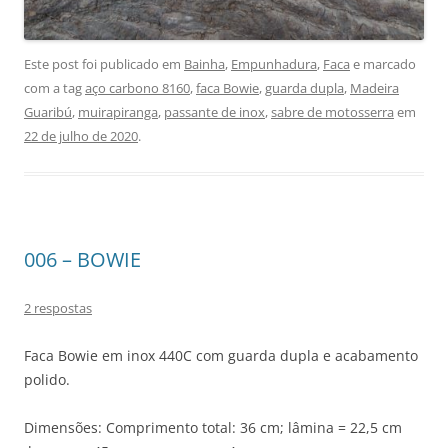
Este post foi publicado em
Bainha
,
Empunhadura
,
Faca
e marcado
com a tag
aço carbono 8160
,
faca Bowie
,
guarda dupla
,
Madeira
Guaribú
,
muirapiranga
,
passante de inox
,
sabre de motosserra
em
22 de julho de 2020
.
006 – BOWIE
2 respostas
Faca Bowie em inox 440C com guarda dupla e acabamento
polido.
Dimensões: Comprimento total: 36 cm; lâmina = 22,5 cm