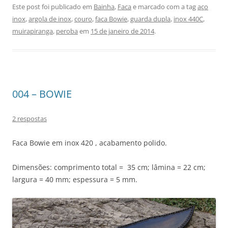
Este post foi publicado em
Bainha
,
Faca
e marcado com a tag
aço
inox
,
argola de inox
,
couro
,
faca Bowie
,
guarda dupla
,
inox 440C
,
muirapiranga
,
peroba
em
15 de janeiro de 2014
.
004 – BOWIE
2 respostas
Faca Bowie em inox 420 , acabamento polido.
Dimensões: comprimento total = 35 cm; lâmina = 22 cm;
largura = 40 mm; espessura = 5 mm.