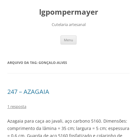
lgpompermayer
Cutelaria artesanal
Pular
Menu
para
o
conteúdo
ARQUIVO DA TAG:
GONÇALO-ALVES
247 – AZAGAIA
1 resposta
Azagaia para caça ao javali, aço carbono 5160. Dimensões:
comprimento da lâmina = 35 cm; largura = 5 cm; espessura
= 0,6 cm. Guarda de aço 5160 fosfatizado e colarinho de