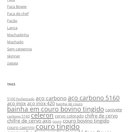
Faca Bowie
Faca de chef
Facão
Lança
Machadinha
Machado
Sem categoria
skinner
zagaia
TAGS
aço carbono 5160
aço carbono
5160 fosfatizado
aço inox
aço inox 420
bainha de couro
bainha em couro bovino tingido
canivete
celeron
chifre de cervo
cervo colorado
carbono 5160
chifre de cervo axis
couro bovino tingido
couro
couro tingido
couro caprino