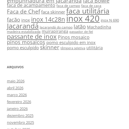
empunhadura em Jacarandá
faca Bowie
faca de acampamento
faca de campo
faca de caça
faca utilitária
Faca de Chef
faca skinner
inox 420
inox 14c28n
facão
inox
inox N 690
Jacarandá
latão
Machadinha
Jacarandá do campo
muirapiranga
madeira estabilizada
passador de fiel
passante de inox
Pinos mosaico
pinos mosaicos
pomo esculpido em inox
skinner
pomo esculpído
utilitária
têmpera seletiva
ARQUIVOS
maio 2026
abril 2026
março 2026
fevereiro 2026
janeiro 2026
dezembro 2025
novembro 2025