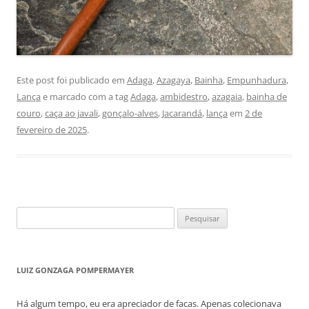
Este post foi publicado em
Adaga
,
Azagaya
,
Bainha
,
Empunhadura
,
Lança
e marcado com a tag
Adaga
,
ambidestro
,
azagaia
,
bainha de
couro
,
caça ao javali
,
gonçalo-alves
,
Jacarandá
,
lança
em
2 de
fevereiro de 2025
.
Pesquisar
por:
LUIZ GONZAGA POMPERMAYER
Há algum tempo, eu era apreciador de facas. Apenas colecionava