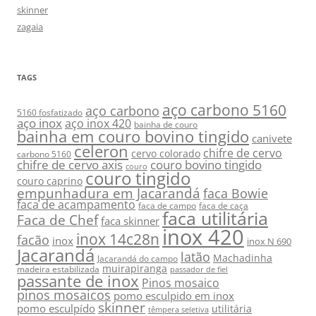
skinner
zagaia
TAGS
aço carbono 5160
aço carbono
5160 fosfatizado
aço inox
aço inox 420
bainha de couro
bainha em couro bovino tingido
canivete
celeron
chifre de cervo
cervo colorado
carbono 5160
chifre de cervo axis
couro bovino tingido
couro
couro tingido
couro caprino
empunhadura em Jacarandá
faca Bowie
faca de acampamento
faca de campo
faca de caça
faca utilitária
Faca de Chef
faca skinner
inox 420
inox 14c28n
facão
inox
inox N 690
Jacarandá
latão
Machadinha
Jacarandá do campo
muirapiranga
madeira estabilizada
passador de fiel
passante de inox
Pinos mosaico
pinos mosaicos
pomo esculpido em inox
skinner
pomo esculpído
utilitária
têmpera seletiva