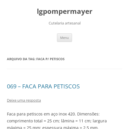
lgpompermayer
Cutelaria artesanal
Pular
Menu
para
o
conteúdo
ARQUIVO DA TAG:
FACA P/ PETISCOS
069 – FACA PARA PETISCOS
Deixe uma resposta
Faca para petiscos em aço inox 420. Dimensões:
comprimento total = 25 cm; lâmina = 11 cm; largura
máxima = 25 mm; espessura máxima = 2,5 mm.