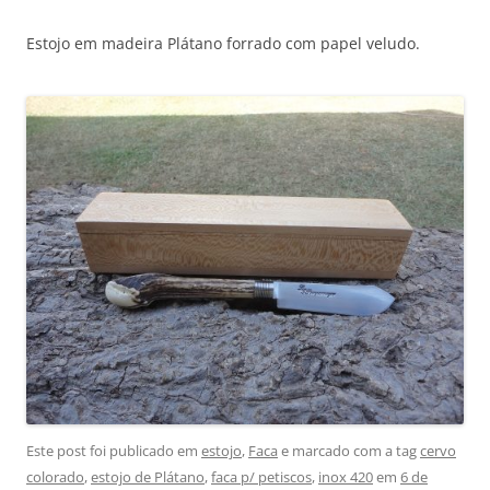
Estojo em madeira Plátano forrado com papel veludo.
Este post foi publicado em
estojo
,
Faca
e marcado com a tag
cervo
colorado
,
estojo de Plátano
,
faca p/ petiscos
,
inox 420
em
6 de