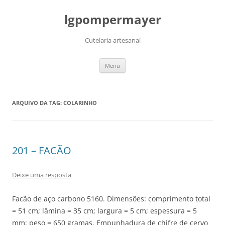
lgpompermayer
Cutelaria artesanal
Pular
Menu
para
o
conteúdo
ARQUIVO DA TAG:
COLARINHO
201 – FACÃO
Deixe uma resposta
Facão de aço carbono 5160. Dimensões: comprimento total
= 51 cm; lâmina = 35 cm; largura = 5 cm; espessura = 5
mm; peso = 650 gramas. Empunhadura de chifre de cervo