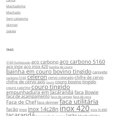
Lança
Machadinha
Machado
Sem categoria
skinner
zagaia
TAGS
aço carbono 5160
aço carbono
5160 fosfatizado
aço inox
aço inox 420
bainha de couro
bainha em couro bovino tingido
canivete
celeron
chifre de cervo
cervo colorado
carbono 5160
chifre de cervo axis
couro bovino tingido
couro
couro tingido
couro caprino
empunhadura em Jacarandá
faca Bowie
faca de acampamento
faca de campo
faca de caça
faca utilitária
Faca de Chef
faca skinner
inox 420
inox 14c28n
facão
inox
inox N 690
Jacarandá
latão