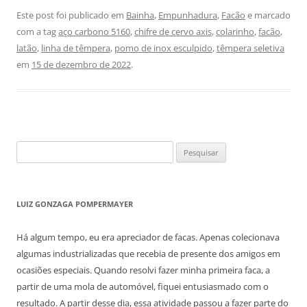
Este post foi publicado em
Bainha
,
Empunhadura
,
Facão
e marcado
com a tag
aço carbono 5160
,
chifre de cervo axis
,
colarinho
,
facão
,
latão
,
linha de têmpera
,
pomo de inox esculpido
,
têmpera seletiva
em
15 de dezembro de 2022
.
Pesquisar
por:
LUIZ GONZAGA POMPERMAYER
Há algum tempo, eu era apreciador de facas. Apenas colecionava
algumas industrializadas que recebia de presente dos amigos em
ocasiões especiais. Quando resolvi fazer minha primeira faca, a
partir de uma mola de automóvel, fiquei entusiasmado com o
resultado. A partir desse dia, essa atividade passou a fazer parte do