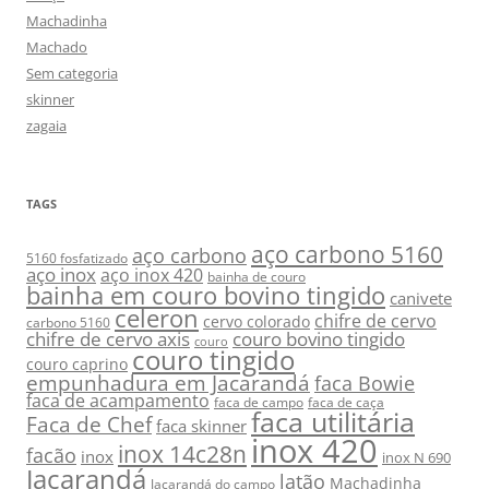
Machadinha
Machado
Sem categoria
skinner
zagaia
TAGS
aço carbono 5160
aço carbono
5160 fosfatizado
aço inox
aço inox 420
bainha de couro
bainha em couro bovino tingido
canivete
celeron
chifre de cervo
cervo colorado
carbono 5160
chifre de cervo axis
couro bovino tingido
couro
couro tingido
couro caprino
empunhadura em Jacarandá
faca Bowie
faca de acampamento
faca de campo
faca de caça
faca utilitária
Faca de Chef
faca skinner
inox 420
inox 14c28n
facão
inox
inox N 690
Jacarandá
latão
Machadinha
Jacarandá do campo