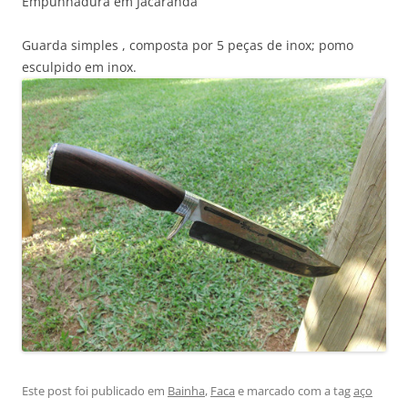
Empunhadura em Jacarandá
Guarda simples , composta por 5 peças de inox; pomo
esculpido em inox.
Este post foi publicado em
Bainha
,
Faca
e marcado com a tag
aço