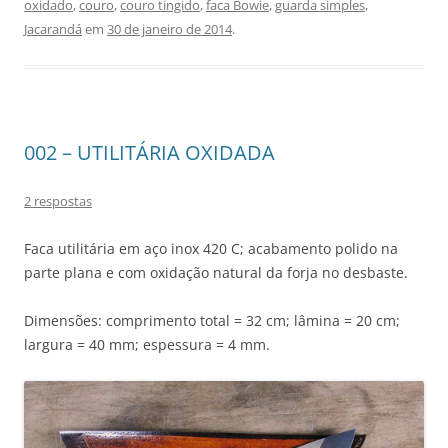
oxidado
,
couro
,
couro tingido
,
faca Bowie
,
guarda simples
,
Jacarandá
em
30 de janeiro de 2014
.
002 – UTILITÁRIA OXIDADA
2 respostas
Faca utilitária em aço inox 420 C; acabamento polido na
parte plana e com oxidação natural da forja no desbaste.
Dimensões: comprimento total = 32 cm; lâmina = 20 cm;
largura = 40 mm; espessura = 4 mm.