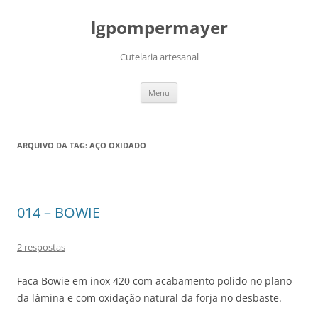
lgpompermayer
Cutelaria artesanal
Pular
Menu
para
o
conteúdo
ARQUIVO DA TAG:
AÇO OXIDADO
014 – BOWIE
2 respostas
Faca Bowie em inox 420 com acabamento polido no plano
da lâmina e com oxidação natural da forja no desbaste.