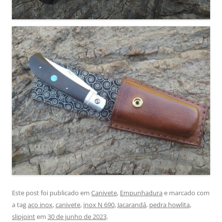
Este post foi publicado em
Canivete
,
Empunhadura
e marcado com
a tag
aço inox
,
canivete
,
inox N 690
,
Jacarandá
,
pedra howlita
,
slipjoint
em
30 de junho de 2023
.