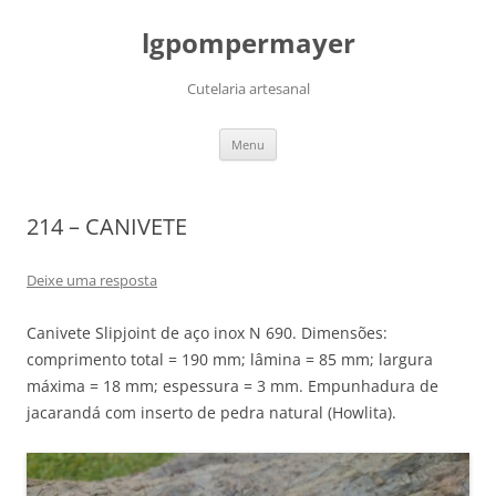
lgpompermayer
Cutelaria artesanal
Pular
Menu
para
o
conteúdo
214 – CANIVETE
Deixe uma resposta
Canivete Slipjoint de aço inox N 690. Dimensões:
comprimento total = 190 mm; lâmina = 85 mm; largura
máxima = 18 mm; espessura = 3 mm. Empunhadura de
jacarandá com inserto de pedra natural (Howlita).