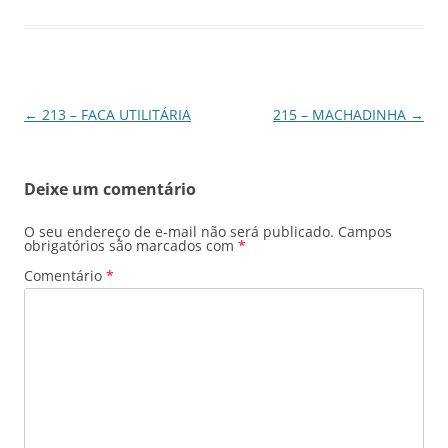
Navegação
←
213 – FACA UTILITÁRIA
215 – MACHADINHA
→
de
posts
Deixe um comentário
O seu endereço de e-mail não será publicado.
Campos
obrigatórios são marcados com
*
Comentário
*