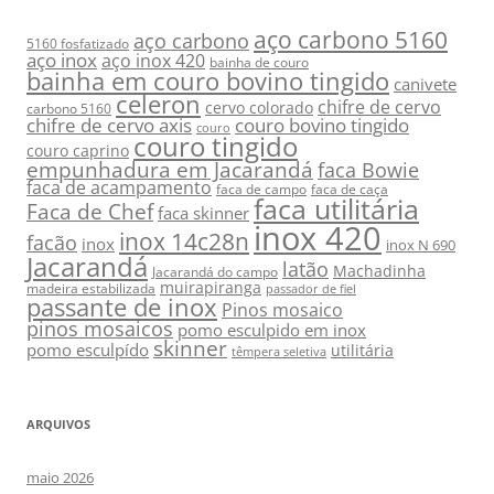
aço carbono 5160
aço carbono
5160 fosfatizado
aço inox
aço inox 420
bainha de couro
bainha em couro bovino tingido
canivete
celeron
chifre de cervo
cervo colorado
carbono 5160
chifre de cervo axis
couro bovino tingido
couro
couro tingido
couro caprino
empunhadura em Jacarandá
faca Bowie
faca de acampamento
faca de campo
faca de caça
faca utilitária
Faca de Chef
faca skinner
inox 420
inox 14c28n
facão
inox
inox N 690
Jacarandá
latão
Machadinha
Jacarandá do campo
muirapiranga
madeira estabilizada
passador de fiel
passante de inox
Pinos mosaico
pinos mosaicos
pomo esculpido em inox
skinner
pomo esculpído
utilitária
têmpera seletiva
ARQUIVOS
maio 2026