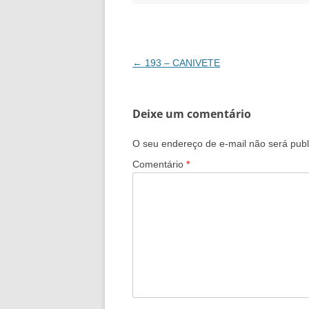
Navegação
←
193 – CANIVETE
de
posts
Deixe um comentário
O seu endereço de e-mail não será publ
Comentário
*