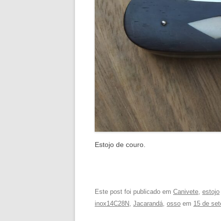
Estojo de couro.
Este post foi publicado em
Canivete
,
estojo
inox14C28N
,
Jacarandá
,
osso
em
15 de se