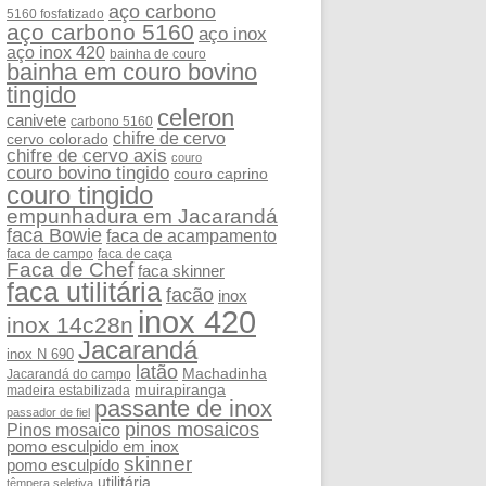
aço carbono
5160 fosfatizado
aço carbono 5160
aço inox
aço inox 420
bainha de couro
bainha em couro bovino
tingido
celeron
canivete
carbono 5160
chifre de cervo
cervo colorado
chifre de cervo axis
couro
couro bovino tingido
couro caprino
couro tingido
empunhadura em Jacarandá
faca Bowie
faca de acampamento
faca de campo
faca de caça
Faca de Chef
faca skinner
faca utilitária
facão
inox
inox 420
inox 14c28n
Jacarandá
inox N 690
latão
Machadinha
Jacarandá do campo
muirapiranga
madeira estabilizada
passante de inox
passador de fiel
pinos mosaicos
Pinos mosaico
pomo esculpido em inox
skinner
pomo esculpído
utilitária
têmpera seletiva