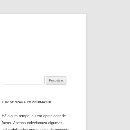
Pesquisar
por:
LUIZ GONZAGA POMPERMAYER
Há algum tempo, eu era apreciador de
facas. Apenas colecionava algumas
industrializadas que recebia de presente