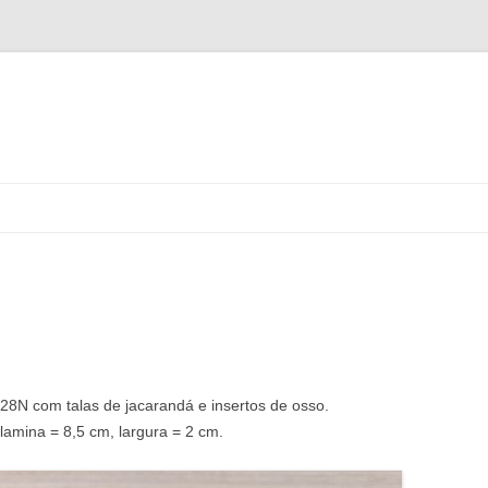
Pular
para
o
conteúdo
C28N com talas de jacarandá e insertos de osso.
lamina = 8,5 cm, largura = 2 cm.