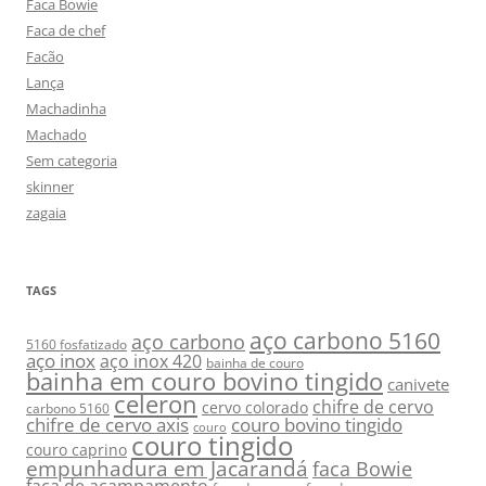
Faca Bowie
Faca de chef
Facão
Lança
Machadinha
Machado
Sem categoria
skinner
zagaia
TAGS
aço carbono 5160
aço carbono
5160 fosfatizado
aço inox
aço inox 420
bainha de couro
bainha em couro bovino tingido
canivete
celeron
chifre de cervo
cervo colorado
carbono 5160
chifre de cervo axis
couro bovino tingido
couro
couro tingido
couro caprino
empunhadura em Jacarandá
faca Bowie