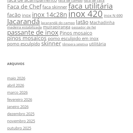
faca de acampamento
faca de campo
faca de caça
faca utilitária
Faca de Chef
faca skinner
inox 420
inox 14c28n
facão
inox
inox N 690
Jacarandá
latão
Machadinha
Jacarandá do campo
muirapiranga
madeira estabilizada
passador de fiel
passante de inox
Pinos mosaico
pinos mosaicos
pomo esculpido em inox
skinner
pomo esculpído
utilitária
têmpera seletiva
ARQUIVOS
maio 2026
abril 2026
março 2026
fevereiro 2026
janeiro 2026
dezembro 2025
novembro 2025
outubro 2025