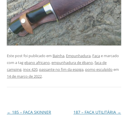
Este post foi publicado em
Bainha
,
Empunhadura
,
Faca
e marcado
com a tag
ebano africano
,
empunhadura de ébano
,
faca de
camping
,
inox 420
,
passante no fim da espiga
,
pomo esculpído
em
14 de março de 2022
.
Navegação
←
185 – FACA SKINNER
187 – FACA UTILITÁRIA
→
de