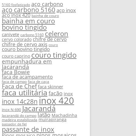
aço carbono
5160 fosfatizado
aço carbono 5160
aço inox
aço inox 420
bainha de couro
bainha em couro
bovino tingido
celeron
canivete
carbono 5160
chifre de cervo
cervo colorado
chifre de cervo axis
couro
couro bovino tingido
couro tingido
couro caprino
empunhadura em
Jacarandá
faca Bowie
faca de acampamento
faca de campo
faca de caça
Faca de Chef
faca skinner
faca utilitária
facão
inox
inox 420
inox 14c28n
Jacarandá
inox N 690
latão
Machadinha
Jacarandá do campo
muirapiranga
madeira estabilizada
passador de fiel
passante de inox
pinos mosaicos
Pinos mosaico