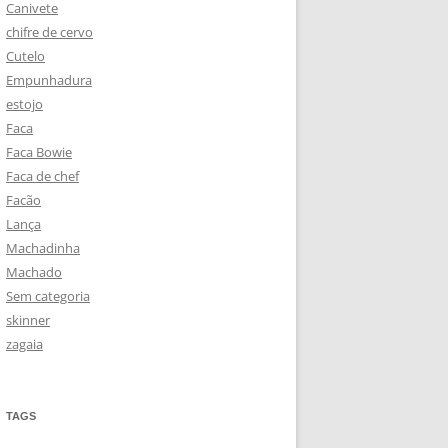
Canivete
chifre de cervo
Cutelo
Empunhadura
estojo
Faca
Faca Bowie
Faca de chef
Facão
Lança
Machadinha
Machado
Sem categoria
skinner
zagaia
TAGS