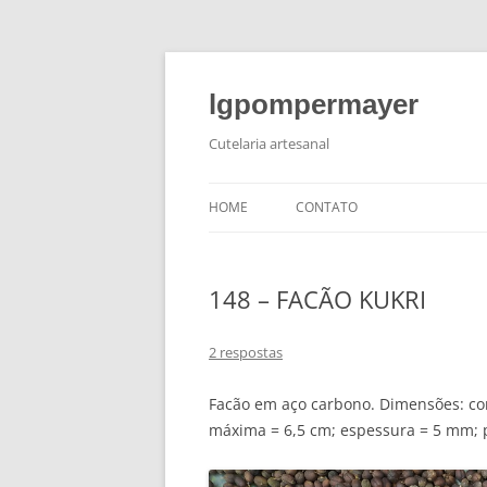
lgpompermayer
Cutelaria artesanal
HOME
CONTATO
148 – FACÃO KUKRI
2 respostas
Facão em aço carbono. Dimensões: com
máxima = 6,5 cm; espessura = 5 mm; 