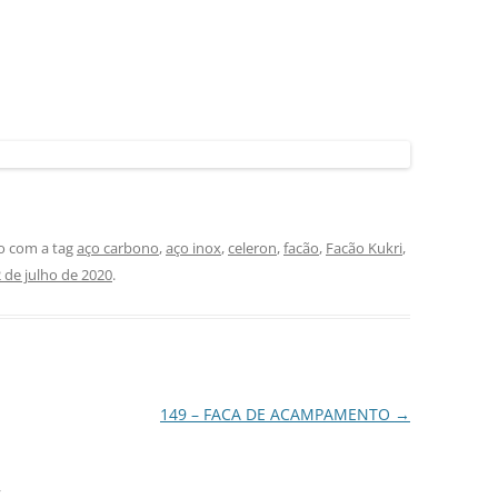
o com a tag
aço carbono
,
aço inox
,
celeron
,
facão
,
Facão Kukri
,
 de julho de 2020
.
149 – FACA DE ACAMPAMENTO
→
”