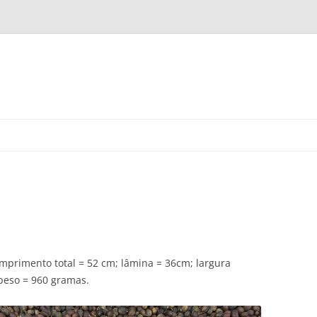
Pular
para
o
conteúdo
primento total = 52 cm; lâmina = 36cm; largura
peso = 960 gramas.