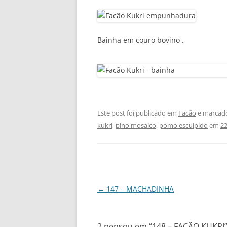
Bainha em couro bovino .
Este post foi publicado em
Facão
e marcad
kukri
,
pino mosaico
,
pomo esculpído
em
22
←
147 – MACHADINHA
Navegação
de
posts
2 pensou em “
148 – FACÃO KUKRI