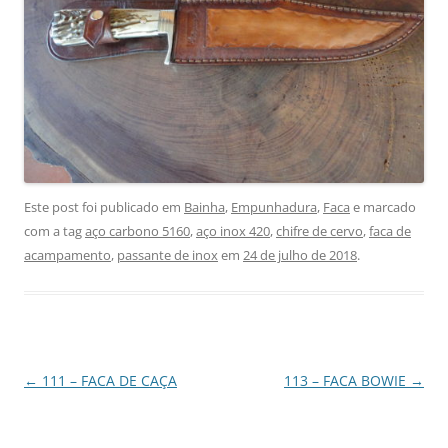
Este post foi publicado em
Bainha
,
Empunhadura
,
Faca
e marcado
com a tag
aço carbono 5160
,
aço inox 420
,
chifre de cervo
,
faca de
acampamento
,
passante de inox
em
24 de julho de 2018
.
Navegação
←
111 – FACA DE CAÇA
113 – FACA BOWIE
→
de
posts