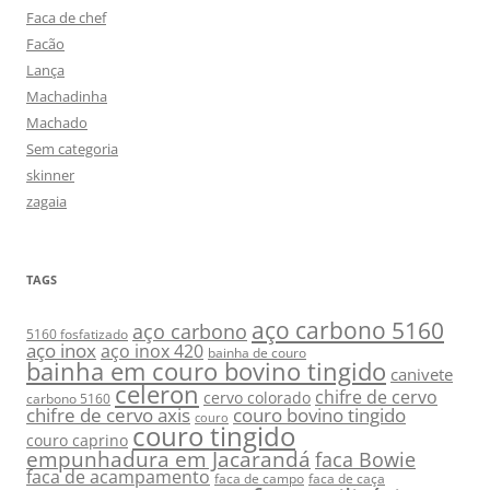
Faca de chef
Facão
Lança
Machadinha
Machado
Sem categoria
skinner
zagaia
TAGS
aço carbono 5160
aço carbono
5160 fosfatizado
aço inox
aço inox 420
bainha de couro
bainha em couro bovino tingido
canivete
celeron
chifre de cervo
cervo colorado
carbono 5160
chifre de cervo axis
couro bovino tingido
couro
couro tingido
couro caprino
empunhadura em Jacarandá
faca Bowie
faca de acampamento
faca de campo
faca de caça