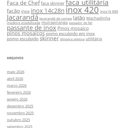
faca utilitária
Faca de Chef
faca skinner
inox 420
inox 14c28n
facão
inox
inox N 690
Jacarandá
latão
Machadinha
Jacarandá do campo
muirapiranga
madeira estabilizada
passador de fiel
passante de inox
Pinos mosaico
pinos mosaicos
pomo esculpido em inox
skinner
pomo esculpído
utilitária
têmpera seletiva
ARQUIVOS
maio 2026
abril 2026
março 2026
fevereiro 2026
janeiro 2026
dezembro 2025
novembro 2025
outubro 2025
setembro 2025