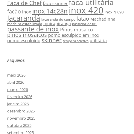
faca utilitária
Faca de Chef
faca skinner
inox 420
inox 14c28n
facão
inox
inox N 690
Jacarandá
latão
Machadinha
Jacarandá do campo
muirapiranga
madeira estabilizada
passador de fiel
passante de inox
Pinos mosaico
pinos mosaicos
pomo esculpido em inox
skinner
pomo esculpído
utilitária
têmpera seletiva
ARQUIVOS
maio 2026
abril 2026
março 2026
fevereiro 2026
janeiro 2026
dezembro 2025
novembro 2025
outubro 2025
setembro 2025