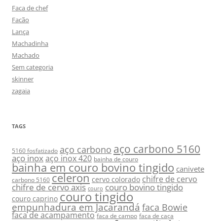
Faca de chef
Facão
Lança
Machadinha
Machado
Sem categoria
skinner
zagaia
TAGS
aço carbono 5160
aço carbono
5160 fosfatizado
aço inox
aço inox 420
bainha de couro
bainha em couro bovino tingido
canivete
celeron
chifre de cervo
cervo colorado
carbono 5160
chifre de cervo axis
couro bovino tingido
couro
couro tingido
couro caprino
empunhadura em Jacarandá
faca Bowie
faca de acampamento
faca de campo
faca de caça