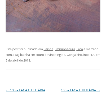
Este post foi publicado em
Bainha
,
Empunhadura
,
Faca
e marcado
com a tag
bainha em couro bovino tingido
,
Gonçaleiro
,
inox 420
em
9 de abril de 2018
.
Navegação
←
103 – FACA UTILITÁRIA
105 – FACA UTILITÁRIA
→
de
posts